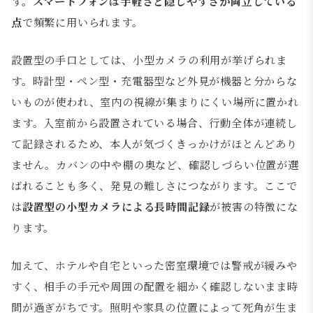
す。
スマートフォンは手軽さと隠しやすさが両立している
点
で頻繁に用いられます。
設置型の手口としては、小型カメラの利用が挙げられま
す。時計型・ペン型・充電器型など外見が機器と分からな
いものが使われ、室内の視線が集まりにくい場所に置かれ
ます。入室前から設置されている場合、行動全体が連続し
て記録されるため、本人が気づくきっかけがほとんどあり
ません。カバンの中や棚の奥など、確認しづらい位置が選
ばれることも多く、発見の難しさにつながります。ここで
は
設置型の小型カメラによる長時間記録
が被害の特徴にな
ります。
加えて、ホテルや自宅といった密室環境では警戒が緩みや
すく、相手の手元や周囲の配置を細かく確認しないまま時
間が過ぎがちです。照明や家具の位置によって死角が生ま