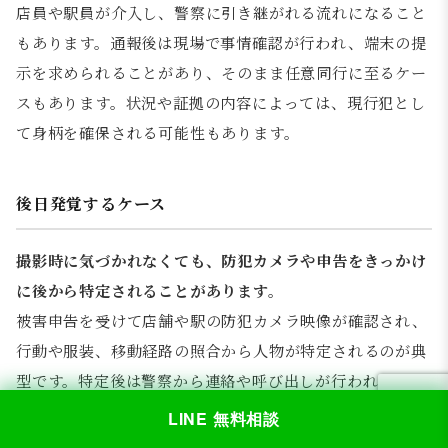
店員や駅員が介入し、警察に引き継がれる流れになること
もあります。通報後は現場で事情確認が行われ、端末の提
示を求められることがあり、そのまま任意同行に至るケー
スもあります。状況や証拠の内容によっては、現行犯とし
て身柄を確保される可能性もあります。
後日発覚するケース
撮影時に気づかれなくても、防犯カメラや申告をきっかけ
に後から特定されることがあります。
被害申告を受けて店舗や駅の防犯カメラ映像が確認され、
行動や服装、移動経路の照合から人物が特定されるのが典
型です。特定後は警察から連絡や呼び出しが行われ、事情
聴取に進みます。また、一度問題が発覚すると、スマート
LINE 無料相談
フォン内の画像・動画の確認により、当該行為だけでなく