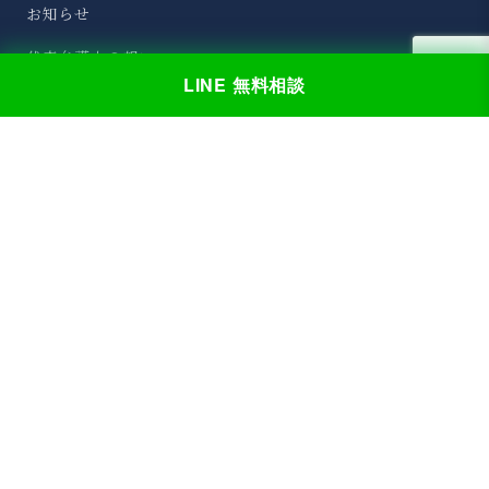
お知らせ
代表弁護士の想い
LINE 無料相談
事務所概要
お問い合わせ
取扱分野
刑事事件
交通事故
離婚・男女問題
相続問題
その他の分野