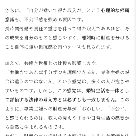
さらに、「自分が働いて得た収入だ」という
心理的な帰属
意識
も、不公平感を強める要因です。
長時間労働や責任の重さを伴って得た収入であるほど、そ
の成果を自分のものと感じやすく、離婚時に財産を分ける
こと自体に強い抵抗感を持つケースも見られます。
加えて、共働き世帯との比較も影響します。
「共働きであれば半分ずつも理解できるが、専業主婦の場
合は違うのではないか」という感覚は、多くの人が抱きや
すいものです。しかし、この感覚は、
婚姻生活を一体とし
て評価する法律の考え方とは必ずしも一致しません
。この
ように、専業主婦への財産分与が「おかしい」「不公平」
と感じられるのは、収入の見えやすさや日常生活の感覚か
ら自然に生まれるものです。
ただし、財産分与を検討する場面では、こうした感情と法