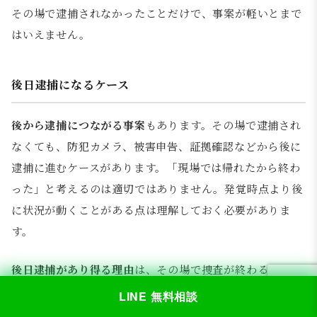
その場で逮捕されなかったことだけで、事案が軽いとまで
はいえません。
後日逮捕になるケース
後から逮捕につながる事案
もあります。その場で逮捕され
なくても、防犯カメラ、被害申告、証拠確認などから後に
逮捕に進むケースがあります。「現場では帰れたから終わ
った」と考えるのは適切ではありません。発覚時点より後
に状況が動くことがある点は理解しておく必要がありま
す。
後日逮捕があり得る理由
は、その場で捜査が終わるとは限
らないためです。後から事情が固まり、身柄拘束が必要と
LINE 無料相談
判断されることもあります。現行犯逮捕がなかったこと