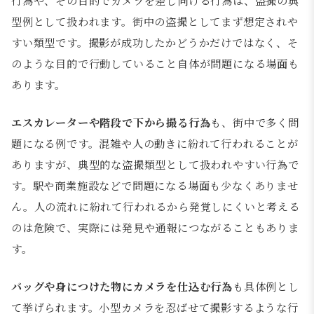
行為や、その目的でカメラを差し向ける行為は、盗撮の典
型例として扱われます。街中の盗撮としてまず想定されや
すい類型です。撮影が成功したかどうかだけではなく、そ
のような目的で行動していること自体が問題になる場面も
あります。
エスカレーターや階段で下から撮る行為
も、街中で多く問
題になる例です。混雑や人の動きに紛れて行われることが
ありますが、典型的な盗撮類型として扱われやすい行為で
す。駅や商業施設などで問題になる場面も少なくありませ
ん。人の流れに紛れて行われるから発覚しにくいと考える
のは危険で、実際には発見や通報につながることもありま
す。
バッグや身につけた物にカメラを仕込む行為
も具体例とし
て挙げられます。小型カメラを忍ばせて撮影するような行