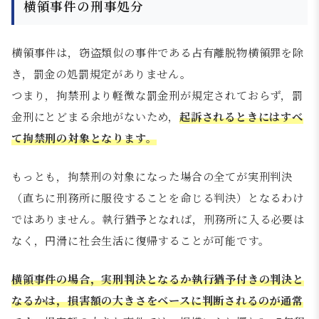
横領事件の刑事処分
横領事件は，窃盗類似の事件である占有離脱物横領罪を除
き，罰金の処罰規定がありません。
つまり，拘禁刑より軽微な罰金刑が規定されておらず，罰
金刑にとどまる余地がないため，
起訴されるときにはすべ
て拘禁刑の対象となります。
もっとも，拘禁刑の対象になった場合の全てが実刑判決
（直ちに刑務所に服役することを命じる判決）となるわけ
ではありません。執行猶予となれば，刑務所に入る必要は
なく，円滑に社会生活に復帰することが可能です。
横領事件の場合，実刑判決となるか執行猶予付きの判決と
なるかは，損害額の大きさをベースに判断されるのが通常