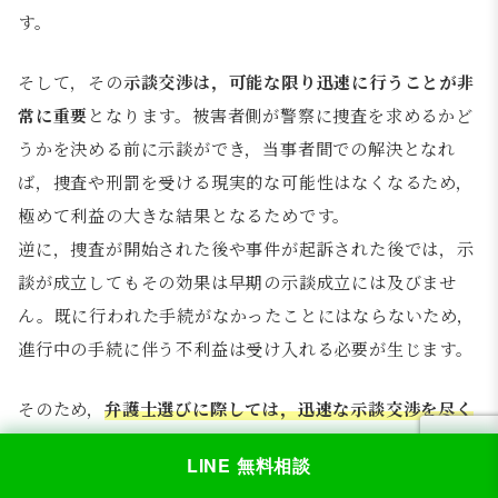
す。
そして，その
示談交渉は，可能な限り迅速に行うことが非
常に重要
となります。被害者側が警察に捜査を求めるかど
うかを決める前に示談ができ，当事者間での解決となれ
ば，捜査や刑罰を受ける現実的な可能性はなくなるため，
極めて利益の大きな結果となるためです。
逆に，捜査が開始された後や事件が起訴された後では，示
談が成立してもその効果は早期の示談成立には及びませ
ん。既に行われた手続がなかったことにはならないため，
進行中の手続に伴う不利益は受け入れる必要が生じます。
そのため，
弁護士選びに際しては，迅速な示談交渉を尽く
してくれるか，という点を重要な基準とすることをお勧め
LINE 無料相談
します。