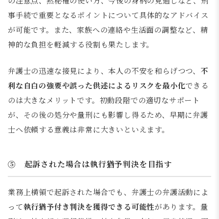
の注意点、黙秘権の使い方、今後の身柄の見通しなど、刑
事手続で重要となるポイントについて具体的なアドバイス
が可能です。また、家族への連絡や生活面の調整など、精
神的な負担を軽減する役割も果たします。
弁護士の迅速な接見により、本人の不安を和らげつつ、
不
利な自白の強要や誤った供述によるリスクを最小化
できる
のは大きなメリットです。初動段階での適切なサポート
が、その後の処分や量刑にも影響し得るため、早期に弁護
士へ依頼する意義は非常に大きいといえます。
⑤ 起訴された場合は執行猶予判決を目指す
業務上横領で起訴された場合でも、弁護士の弁護活動によ
って
執行猶予付き判決を獲得できる可能性
があります。量