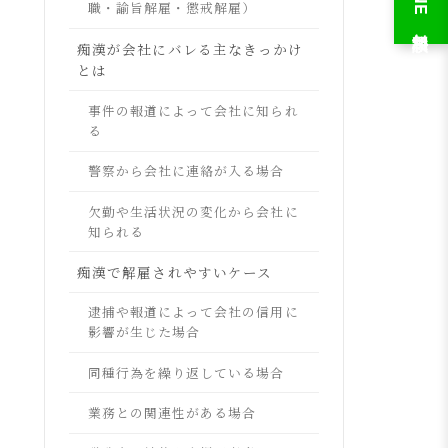
LINE 無料相談
職・諭旨解雇・懲戒解雇）
痴漢が会社にバレる主なきっかけ
とは
事件の報道によって会社に知られ
る
警察から会社に連絡が入る場合
欠勤や生活状況の変化から会社に
知られる
痴漢で解雇されやすいケース
逮捕や報道によって会社の信用に
影響が生じた場合
同種行為を繰り返している場合
業務との関連性がある場合