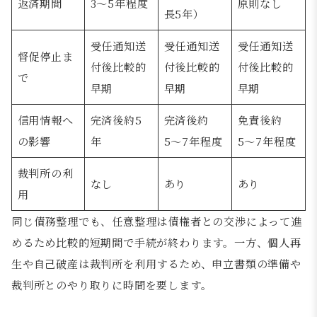
返済期間
3〜5年程度
原則なし
長5年）
受任通知送
受任通知送
受任通知送
督促停止ま
付後比較的
付後比較的
付後比較的
で
早期
早期
早期
信用情報へ
完済後約5
完済後約
免責後約
の影響
年
5〜7年程度
5〜7年程度
裁判所の利
なし
あり
あり
用
同じ債務整理でも、任意整理は債権者との交渉によって進
めるため比較的短期間で手続が終わります。一方、個人再
生や自己破産は裁判所を利用するため、申立書類の準備や
裁判所とのやり取りに時間を要します。