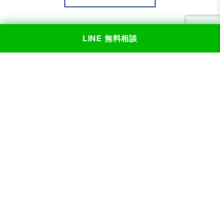
LINE 無料相談
カテゴリー
刑事事件
交通事故
離婚・男女問題
相続問題
借金問題
犯罪被害
企業・個人顧問
お客様の声
お困りの方は
お気軽にご相談ください
無料相談予約