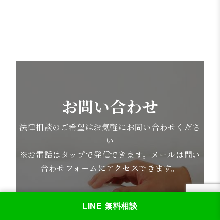
を超える数々の交通事故解決に携わった実績ある
弁護士が，最良の解決をご案内いたします。
ご相談やお困りごとのある方は，お気軽にお問い
合わせください。
お問い合わせ
法律相談のご希望はお気軽にお問い合わせくださ
い
※お電話はタップで発信できます。メールは問い
合わせフォームにアクセスできます。
LINE 無料相談
050-8889-5335
電話でのお問い合わせはこちら