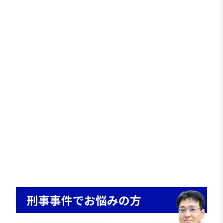
疑われている内容と
整合しない点
を具体的に洗い
出しました。
さらに、
行動経過
時間関係
周辺状況
などを客観的証拠と照合し、
供述よりも事実関係が優先されるよう資料を整理
しました。
その結果、
疑いを裏付ける客観証拠が存在しないこと、
ご相談者の説明の方が合理的であることを継続的
に主張しました。