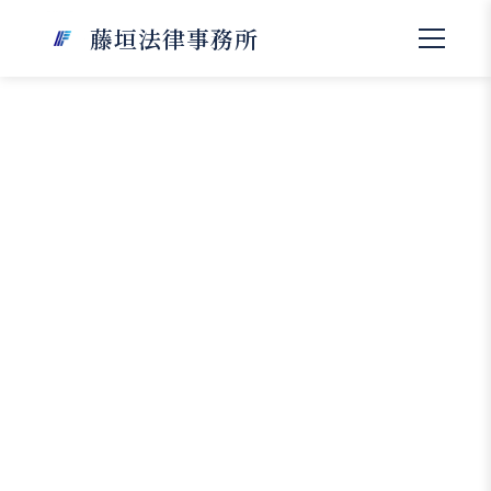
藤垣法律事務所
【刑事事件解決事例】放火を疑わ
れたものの関与を否定し不起訴と
なったケース
放火事件のような重大犯罪では、たとえ心当たり
がなくても、第三者の供述をきっかけに突然疑い
をかけられることがあります。特に「共犯者の自
白」が存在する場合、捜査は不利に進みやすく、
対応を誤ると起訴に至るおそれもあります。一方
で、供述の信用性や客観証拠を丁寧に検討するこ