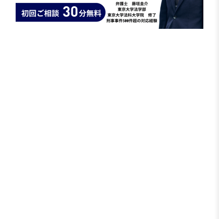
弁護士の対応
1 供述の信用性の検討
弁護士が事情を精査したところ、
ご相談者が犯人であることを裏付ける事情は見当
たりませんでした。
また、共犯者を名乗る人物の供述についても、
自己の責任を軽減するために
他人へ責任転嫁して
いる可能性
が高いと判断しました。
そこで、
犯罪の立証が困難であること
ご相談者が犯人でないこと
を説得的に示す方針としました。
2 事実関係と客観証拠の整理
ご相談者の記憶を丁寧に聴き取り、