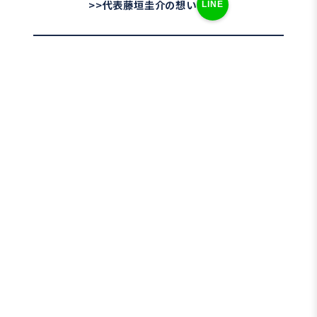
>>代表藤垣圭介の想い
LINE
事案の概要
ご相談者が通院している病院で火災が発生し、
その後、
放火の疑い
がかけられる事態となりまし
た。
疑いのきっかけは、別の人物が
自身が放火を試みたこと
ご相談者と共犯関係にあること
を自白したことでした。
もっとも、ご相談者には事件への関与の心当たり
は一切なく、
自分は事件と無関係である
との強い主張をされて
いました。
想定された法的リスク