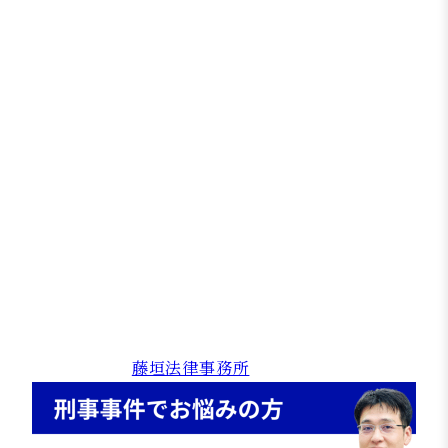
性が高まる
供述が存在する事件では、感覚的な反論ではな
く、
事実関係と証拠を積み重ねた主張が結果を左右し
ます。
刑事事件に強い弁護士をお探しの
方へ
さいたま市大宮区の藤垣法律事務所では，500件を
超える様々な刑事事件に携わった実績ある弁護士
が，最良の解決をご案内することができます。
早期対応が重要となりますので，お困りごとがあ
る方はお早めにお問い合わせください。
特設サイト：
藤垣法律事務所