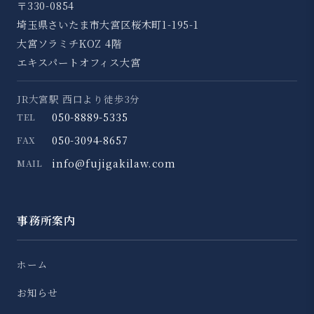
〒330-0854
埼玉県さいたま市大宮区桜木町1-195-1
大宮ソラミチKOZ 4階
エキスパートオフィス大宮
JR大宮駅 西口より徒歩3分
050-8889-5335
TEL
050-3094-8657
FAX
info@fujigakilaw.com
MAIL
事務所案内
ホーム
お知らせ