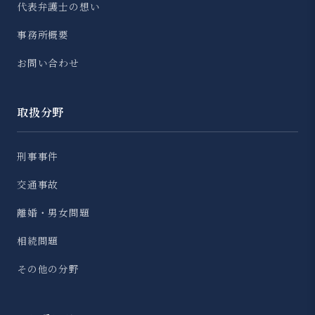
代表弁護士の想い
事務所概要
お問い合わせ
取扱分野
刑事事件
交通事故
離婚・男女問題
相続問題
その他の分野