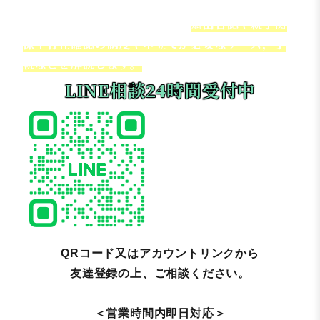
このページでは，嫡出否認や親子関係不存在確認
についてお困りの方に向けて，
嫡出否認や親子関
係不存在確認の制度や申立てが必要なケース，手
続などを解説します。
LINE相談24時間受付中
QRコード又はアカウントリンクから
友達登録の上、ご相談ください。
＜営業時間内即日対応＞