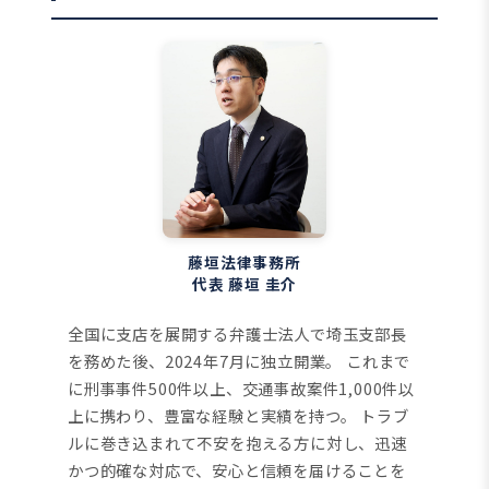
藤垣法律事務所
代表 藤垣 圭介
全国に支店を展開する弁護士法人で埼玉支部長
を務めた後、2024年7月に独立開業。
これまで
に刑事事件500件以上、交通事故案件1,000件以
上に携わり、豊富な経験と実績を持つ。
トラブ
ルに巻き込まれて不安を抱える方に対し、迅速
かつ的確な対応で、安心と信頼を届けることを