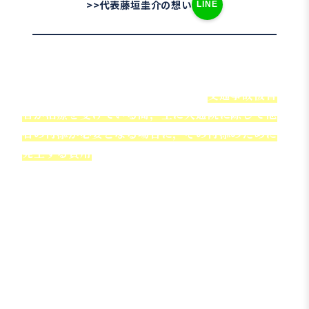
>>代表藤垣圭介の想い
LINE
付添看護費とは
交通事故における
付添看護費
とは，
交通事故被害
者が治療を受けている間，主に入通院に際して他
者の付添が必要となる場合に，その付添のために
発生する費用
です。
付添看護費が認められるかどうかは、被害者の年
齢やけがの程度、治療内容などによって判断され
ます。
また、付添人が職業的な看護師であるか家族であ
るかによって、認められる金額や計算方法に違い
が生じるのも特徴です。
付添看護費の種類と金額