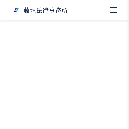
藤垣法律事務所
交通事故の付添介護費とは？種類
別の金額目安や認められるケース
などを徹底解説
「交通事故で入院中に家族が付き添った場合、そ
の費用って補償してもらえるの？」と思う方もい
るのではないでしょうか。
付添看護費は、事故による怪我や症状の程度によ
って必要性が認められる場合に、相手方や保険会
社から賠償の対象として請求できる費用です。