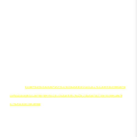
が現状です。
裁判例においても、自宅付添費が認められるのは
被害者が高齢であったり、障害が重度であったり
と、付添が不可欠と判断できる場合に限られる傾
向があります。
自賠責基準の場合，自宅の看護と通院看護が同様
に扱われるため，通院付添費と同じく近親者の付
添1日につき2,100円と定められています。
裁判基準の場合，具体的な金額はケースによりま
すが，
自宅における近親者の付添は概ね1日につき
8,000円ほどを上限額の目安に認める運用が多く
見られます。
付添看護費が認められる場合
付添看護費は誰でも請求できるわけではなく、一
定の条件を満たす場合にのみ認められます。