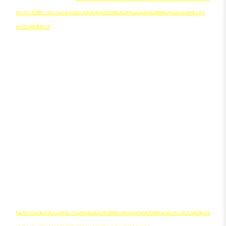
程度、通院時には1回あたり2,000円〜3,000円程
度が目安
とされます。
ただし、付き添いが常に必要とは限らず、子供の
年齢や怪我の程度に応じて判断されます。
被害者が高齢者の場合
高齢者の場合も、付添看護費が認められる可能性
が高いとされています。
加齢に伴い身体機能が低下していることが多く、
事故による怪我の治療過程で日常生活動作に支障
が出やすいためです。
とくに、歩行や排せつ、入浴などに介助が必要と
される場合や、認知症などで意思疎通に困難があ
る場合には、家族や看護人の付き添いが不可欠と
判断されます。
入院時には日額6,500円〜8,000円、自宅療養であ
れば4,000円〜6,000円程度が目安
とされます。