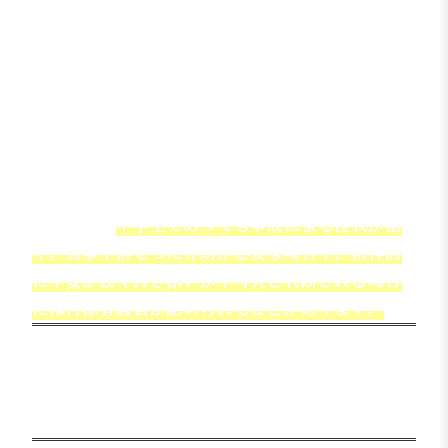
るときには、お見舞いの必要性が認められやすく
なるでしょう。
子供の付添看護料は12歳以上でも付添費が
認められることはありますか？
原則として、12歳以下の子供には付添看護費が認
められやすいですが、12歳を超えていてもケース
によっては請求が可能です。
たとえば、
中学生であっても事故による怪我が重
く、食事や排せつに介助が必要な場合や、精神的
に不安が強く付き添いが不可欠と判断される場合
には付添看護費が認められることがあります。
交通事故の看護費・介護費に強い
弁護士をお探しの方へ