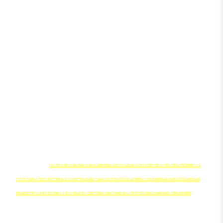
ることはありません。
たとえば、父母が交代で子供に付き添った場合に
は、あくまで1人分の日額として算定されます。
ただし、病状が非常に重く、複数人の付き添いが
不可欠と判断される特殊なケースでは例外的に複
数人分が認められる可能性もありますが、これは
稀です。
入院している病院まで親が行く場合は行く
までの交通費は請求できますか？
病院までの交通費は、基本的には「付添看護費」
とは別の費用として扱われます。
ただし、
被害者の容体や家族の状況を踏まえ、面
会が妥当と判断される場合には、駆けつけにかか
った費用が補償対象となる可能性があります。
とくに、被害者が危険な状態にあるときや、家族
の付き添いや声かけが回復に寄与したと考えられ