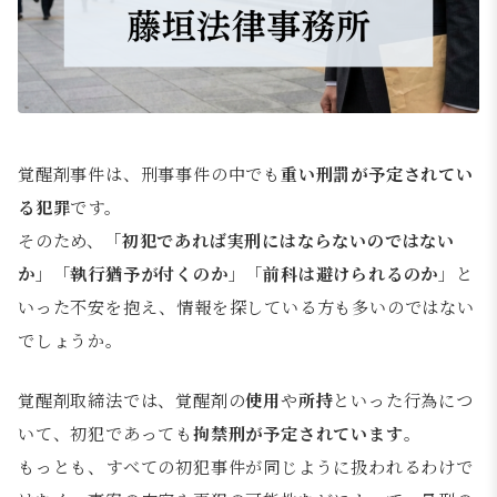
覚醒剤事件は、刑事事件の中でも
重い刑罰が予定されてい
る犯罪
です。
そのため、「
初犯であれば実刑にはならないのではない
か
」「
執行猶予が付くのか
」「
前科は避けられるのか
」と
いった不安を抱え、情報を探している方も多いのではない
でしょうか。
覚醒剤取締法では、覚醒剤の
使用
や
所持
といった行為につ
いて、初犯であっても
拘禁刑が予定されています
。
もっとも、すべての初犯事件が同じように扱われるわけで