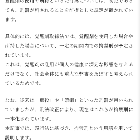
覚醒剤の
使用
や
所持
といった行為については、初犯であっ
ても、刑罰が科されることを前提とした規定が置かれてい
ます。
具体的には、覚醒剤取締法では、覚醒剤を使用した場合や
所持した場合について、一定の期間内での
拘禁刑
が予定さ
れています。
これは、覚醒剤の乱用が個人の健康に深刻な影響を与える
だけでなく、社会全体にも重大な弊害を及ぼすと考えられ
ているためです。
なお、従来は「懲役」や「禁錮」といった刑罰が用いられ
ていましたが、刑法改正により、現在はこれらが
拘禁刑に
一本化
されています。
本記事では、現行法に基づき、拘禁刑という用語を用いて
説明します。