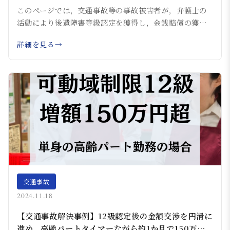
し，330万円超の増額を獲得した事例
このページでは，交通事故等の事故被害者が，弁護士の
活動により後遺障害等級認定を獲得し，金銭賠償の獲
得...
詳細を見る
交通事故
2024.11.18
【交通事故解決事例】12級認定後の金額交渉を円滑に
進め，高齢パートタイマーながら約1か月で150万円