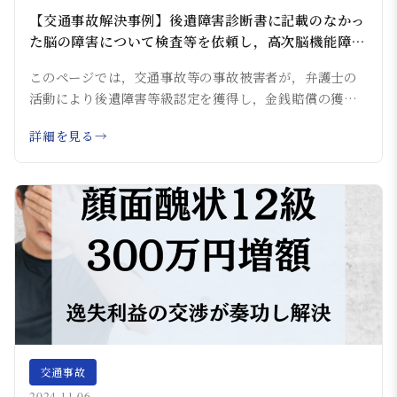
【交通事故解決事例】後遺障害診断書に記載のなかっ
た脳の障害について検査等を依頼し，高次脳機能障害
9級を獲得。2,400万円超の賠償金となった事例
このページでは，交通事故等の事故被害者が，弁護士の
活動により後遺障害等級認定を獲得し，金銭賠償の獲
得...
詳細を見る
交通事故
2024.11.06