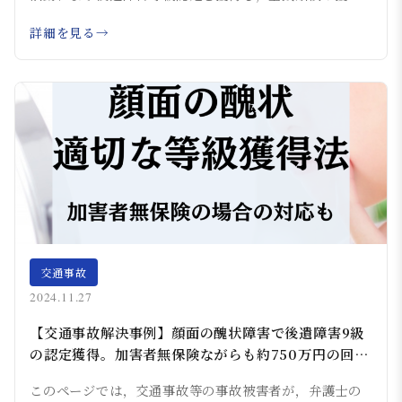
得...
詳細を見る
交通事故
2024.11.27
【交通事故解決事例】顔面の醜状障害で後遺障害9級
の認定獲得。加害者無保険ながらも約750万円の回収
を実現した事例
このページでは，交通事故等の事故被害者が，弁護士の