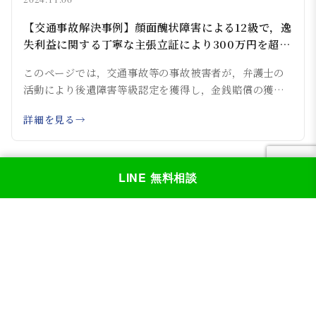
【交通事故解決事例】顔面醜状障害による12級で，逸
失利益に関する丁寧な主張立証により300万円を超え
る増額を獲得した事例
このページでは，交通事故等の事故被害者が，弁護士の
活動により後遺障害等級認定を獲得し，金銭賠償の獲
得...
詳細を見る
LINE 無料相談
‹
1
2
3
4
›
まずはお気軽にご相談ください