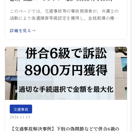
超の増額を実現した事例
このページでは，交通事故等の事故被害者が，弁護士の
活動により後遺障害等級認定を獲得し，金銭賠償の獲
得...
詳細を見る
交通事故
2024.11.15
【交通事故解決事例】下肢の偽関節などで併合6級の