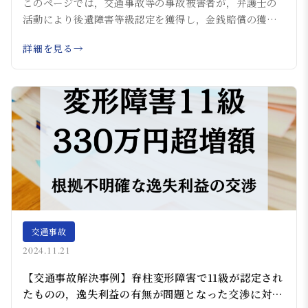
このページでは，交通事故等の事故被害者が，弁護士の
活動により後遺障害等級認定を獲得し，金銭賠償の獲
得...
詳細を見る
交通事故
2024.11.21
【交通事故解決事例】脊柱変形障害で11級が認定され
たものの，逸失利益の有無が問題となった交渉に対処