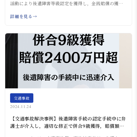
活動により後遺障害等級認定を獲得し，金銭賠償の獲
得...
詳細を見る
交通事故
2024.11.24
【交通事故解決事例】後遺障害手続の認定手続中に弁
護士が介入し，適切な修正で併合9級獲得，賠償額
2400万円超となった事例