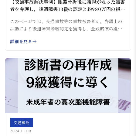
【交通事故解決事例】眼窩骨折後に複視が残った被害
者を弁護し，後遺障害13級の認定と約980万円の損害
賠償を獲得した事例
このページでは，交通事故等の事故被害者が，弁護士の
活動により後遺障害等級認定を獲得し，金銭賠償の獲
得...
詳細を見る
交通事故
2024.11.09